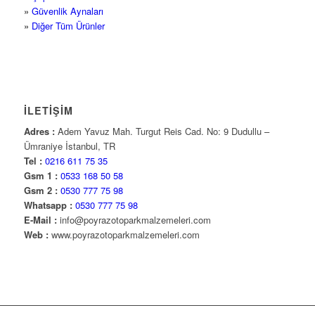
»
Güvenlik Aynaları
»
Diğer Tüm Ürünler
İLETİŞİM
Adres :
Adem Yavuz Mah. Turgut Reis Cad. No: 9 Dudullu –
Ümraniye İstanbul, TR
Tel :
0216 611 75 35
Gsm 1 :
0533 168 50 58
Gsm 2 :
0530 777 75 98
Whatsapp :
0530 777 75 98
E-Mail :
info@poyrazotoparkmalzemeleri.com
Web :
www.poyrazotoparkmalzemeleri.com