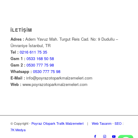
İLETİŞİM
Adres :
Adem Yavuz Mah. Turgut Reis Cad. No: 9 Dudullu –
Ümraniye İstanbul, TR
Tel :
0216 611 75 35
Gsm 1 :
0533 168 50 58
Gsm 2 :
0530 777 75 98
Whatsapp :
0530 777 75 98
E-Mail :
info@poyrazotoparkmalzemeleri.com
Web :
www.poyrazotoparkmalzemeleri.com
© Copyright -
Poyraz Otopark Trafik Malzemeleri
|
Web Tasarım
-
SEO
:
7K Medya