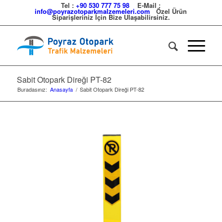
Tel :
+90 530 777 75 98
E-Mail :
info@poyrazotoparkmalzemeleri.com
Özel Ürün
Siparişleriniz İçin Bize Ulaşabilirsiniz.
Sabit Otopark Direği PT-82
Buradasınız:
Anasayfa
/
Sabit Otopark Direği PT-82