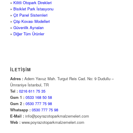
»
Kilitli Otopark Direkleri
»
Bisiklet Park İstasyonu
»
Çit Panel Sistemleri
»
Çöp Kovası Modelleri
»
Güvenlik Aynaları
»
Diğer Tüm Ürünler
İLETİŞİM
Adres :
Adem Yavuz Mah. Turgut Reis Cad. No: 9 Dudullu –
Ümraniye İstanbul, TR
Tel :
0216 611 75 35
Gsm 1 :
0533 168 50 58
Gsm 2 :
0530 777 75 98
Whatsapp :
0530 777 75 98
E-Mail :
info@poyrazotoparkmalzemeleri.com
Web :
www.poyrazotoparkmalzemeleri.com