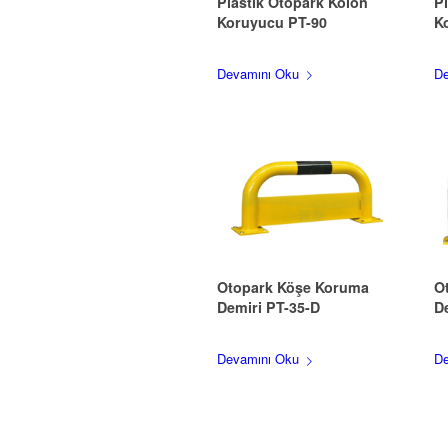
Plastik Otopark Kolon
P
Koruyucu PT-90
K
Devamını Oku
De
Otopark Köşe Koruma
O
Demiri PT-35-D
D
Devamını Oku
De