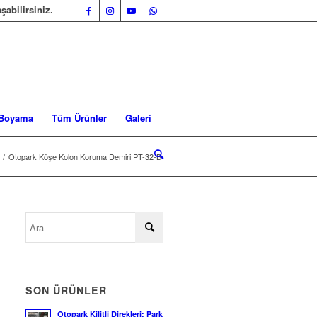
şabilirsiniz.
 Boyama
Tüm Ürünler
Galeri
/
Otopark Köşe Kolon Koruma Demiri PT-32-B
SON ÜRÜNLER
Otopark Kilitli Direkleri: Park