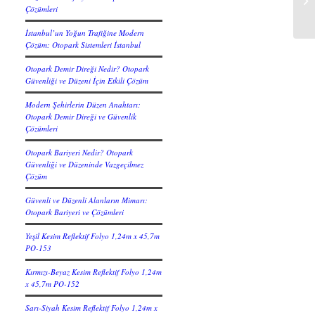
Çözümleri
İstanbul’un Yoğun Trafiğine Modern
Çözüm: Otopark Sistemleri İstanbul
Otopark Demir Direği Nedir? Otopark
Güvenliği ve Düzeni İçin Etkili Çözüm
Modern Şehirlerin Düzen Anahtarı:
Otopark Demir Direği ve Güvenlik
Çözümleri
Otopark Bariyeri Nedir? Otopark
Güvenliği ve Düzeninde Vazgeçilmez
Çözüm
Güvenli ve Düzenli Alanların Mimarı:
Otopark Bariyeri ve Çözümleri
Yeşil Kesim Reflektif Folyo 1,24m x 45,7m
PO-153
Kırmızı-Beyaz Kesim Reflektif Folyo 1,24m
x 45,7m PO-152
Sarı-Siyah Kesim Reflektif Folyo 1,24m x