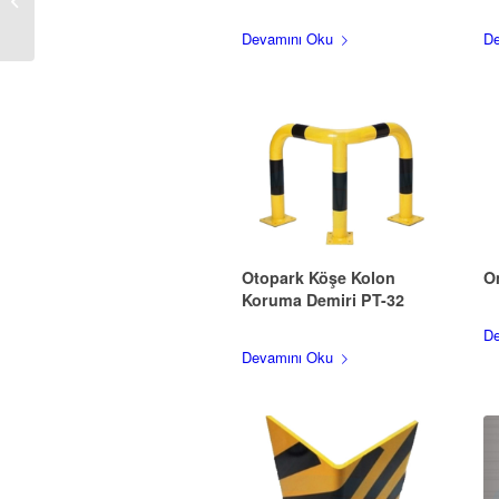
Koruma Demiri PT-32-A
Devamını Oku
De
Otopark Köşe Kolon
O
Koruma Demiri PT-32
De
Devamını Oku