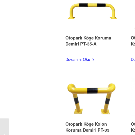
Otopark Köşe Koruma
O
Demiri PT-35-A
K
Devamını Oku
De
Otopark Köşe Kolon
O
Koruma Demiri PT-33
K
Otopark Köşe Kolon