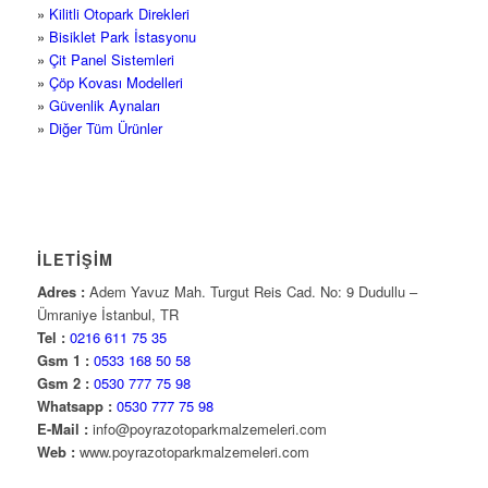
»
Kilitli Otopark Direkleri
»
Bisiklet Park İstasyonu
»
Çit Panel Sistemleri
»
Çöp Kovası Modelleri
»
Güvenlik Aynaları
»
Diğer Tüm Ürünler
İLETİŞİM
Adres :
Adem Yavuz Mah. Turgut Reis Cad. No: 9 Dudullu –
Ümraniye İstanbul, TR
Tel :
0216 611 75 35
Gsm 1 :
0533 168 50 58
Gsm 2 :
0530 777 75 98
Whatsapp :
0530 777 75 98
E-Mail :
info@poyrazotoparkmalzemeleri.com
Web :
www.poyrazotoparkmalzemeleri.com