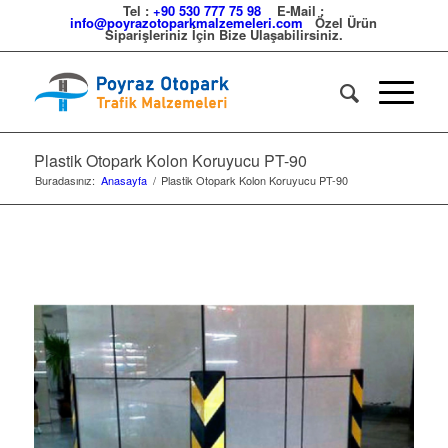
Tel :
+90 530 777 75 98
E-Mail :
info@poyrazotoparkmalzemeleri.com
Özel Ürün
Siparişleriniz İçin Bize Ulaşabilirsiniz.
Plastik Otopark Kolon Koruyucu PT-90
Buradasınız:
Anasayfa
/
Plastik Otopark Kolon Koruyucu PT-90